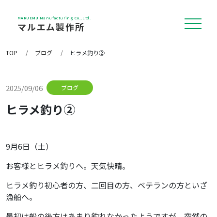
MARUEMU Manufacturing Co., Ltd.
マルエム製作所
TOP
ブログ
ヒラメ釣り②
私たちについて
2025/09/06
ブログ
事業内容
ヒラメ釣り②
9月6日（土）
制作実績
お客様とヒラメ釣りへ。天気快晴。
ヒラメ釣り初心者の方、二回目の方、ベテランの方といざ
機械設備
漁船へ。
最初は船の後方はあまり釣れなかったようですが、突然の