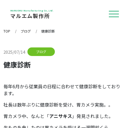
MARUEMU Manufacturing Co., Ltd.
マルエム製作所
TOP
ブログ
健康診断
私たちについて
2025/07/14
ブログ
事業内容
健康診断
毎年6月から従業員の日程に合わせて健康診断をしており
制作実績
ます。
社長は数年ぶりに健康診断を受け、胃カメラ実施。。
機械設備
胃カメラ中、なんと「
アニサキス
」発見されました。
生ものを食したのは胃カメラを受ける一週間前くら